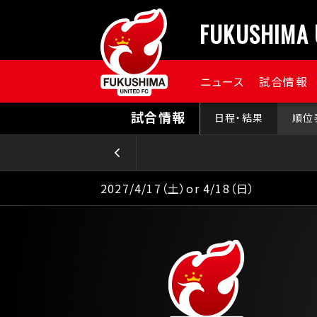
FUKUSHIMA 
ニュース
試合情報
試合情報
日程・結果
順位
2027/4/17（土）or 4/18（日）
前の
試合