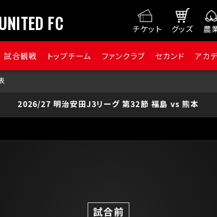
UNITED FC
チケット
グッズ
農
試合観戦
トップチーム
ファンクラブ
セカンド
アカ
表
2026/27 明治安田J3リーグ 第32節 福島 vs 熊本
試合前