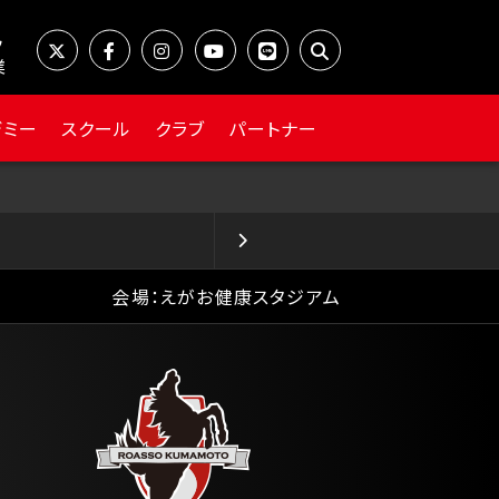
業
デミー
スクール
クラブ
パートナー
会場：えがお健康スタジアム
次の
試合