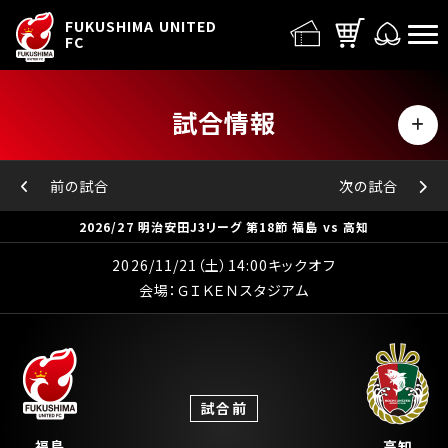
FUFC LOGO
FUKUSHIMA UNITED
FC
試合情報
MENU
日程・結果
前の試合
次の試合
2026/27 明治安田J3リーグ 第18節 福島 vs 高知
順位表
2026/11/21（土）14:00キックオフ
会場：ＧＩＫＥＮスタジアム
試合前
福島
高知