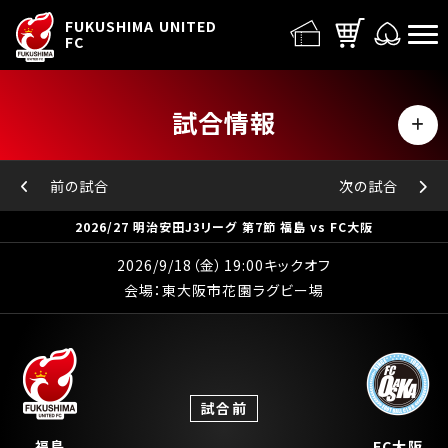
FUFC LOGO
FUKUSHIMA UNITED
FC
試合情報
MENU
日程・結果
前の試合
次の試合
2026/27 明治安田J3リーグ 第7節 福島 vs FC大阪
順位表
2026/9/18（金）19:00キックオフ
会場：東大阪市花園ラグビー場
試合前
福島
FC大阪